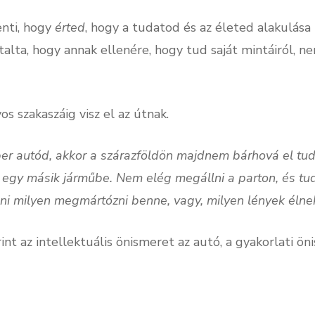
enti, hogy
érted
, hogy a tudatod és az életed alakulása 
ztalta, hogy annak ellenére, hogy tud saját mintáiról, 
os szakaszáig visz el az útnak.
er autód, akkor a szárazföldön majdnem bárhová el tud
d egy másik járműbe. Nem elég megállni a parton, és tud
ni milyen megmártózni benne, vagy, milyen lények élne
int az intellektuális önismeret az autó, a gyakorlati ön