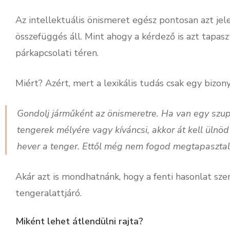
Az intellektuális önismeret egész pontosan azt jel
összefüggés áll. Mint ahogy a kérdező is azt tapas
párkapcsolati téren.
Miért? Azért, mert a lexikális tudás csak egy bizony
Gondolj járműként az önismeretre. Ha van egy szup
tengerek mélyére vagy kíváncsi, akkor át kell ülnö
hever a tenger. Ettől még nem fogod megtapasztal
Akár azt is mondhatnánk, hogy a fenti hasonlat szer
tengeralattjáró.
Miként lehet átlendülni rajta?