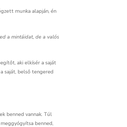
végzett munka alapján, én
ed a mintáidat, de a valós
ítőt, aki elkísér a saját
a saját, belső tengered
yek benned vannak. Túl
gy meggyógyítsa benned,