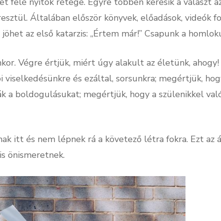
t felé nyitók rétege. Egyre többen keresik a választ a
eresztül. Általában először könyvek, előadások, videók
 jöhet az első katarzis: „Értem már!” Csapunk a homlo
or. Végre értjük, miért úgy alakult az életünk, ahogy
i viselkedésünkre és ezáltal, sorsunkra; megértjük, ho
k a boldogulásukat; megértjük, hogy a szülenikkel való
itt és nem lépnek rá a követező létra fokra. Ezt az á
is önismeretnek.