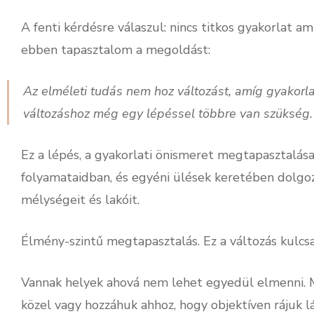
A fenti kérdésre válaszul: nincs titkos gyakorlat a
ebben tapasztalom a megoldást:
Az elméleti tudás nem hoz változást, amíg gyakorl
változáshoz még egy lépéssel többre van szükség.
Ez a lépés, a gyakorlati önismeret megtapasztalása. 
folyamataidban, és egyéni ülések keretében dolgoz
mélységeit és lakóit.
Élmény-szintű megtapasztalás. Ez a változás kulcsa
Vannak helyek ahová nem lehet egyedül elmenni. M
közel vagy hozzáhuk ahhoz, hogy objektíven rájuk 