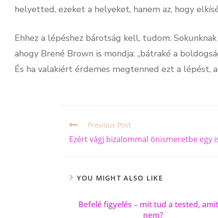
helyetted, ezeket a helyeket, hanem az, hogy elkí
Ehhez a lépéshez bárotság kell, tudom. Sokunkna
ahogy Brené Brown is mondja: „bátraké a boldogság
És ha valakiért érdemes megtenned ezt a lépést, ak
Previous Post
Ezért vágj bizalommal önismeretbe egy i
YOU MIGHT ALSO LIKE
Befelé figyelés – mit tud a tested, amit
nem?