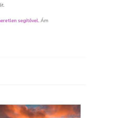
át.
eretlen segítővel.
Ám