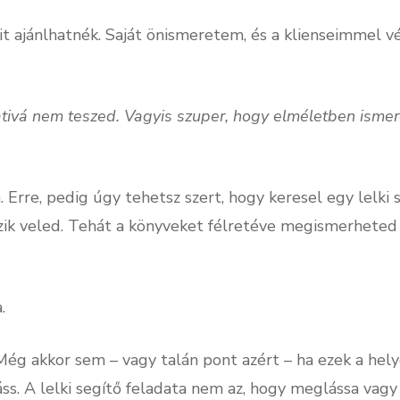
mit ajánlhatnék. Saját önismeretem, és a klienseimmel 
ativá nem teszed. Vagyis szuper, hogy elméletben ismer
Erre, pedig úgy tehetsz szert, hogy keresel egy lelki seg
ik veled. Tehát a könyveket félretéve megismerheted 
.
ég akkor sem – vagy talán pont azért – ha ezek a hel
láss. A lelki segítő feladata nem az, hogy meglássa va