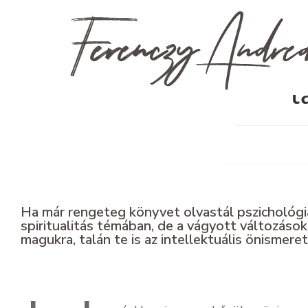
„T
t
Ha már rengeteg könyvet olvastál pszichológi
spiritualitás témában, de a vágyott változáso
magukra, talán te is az intellektuális önismere