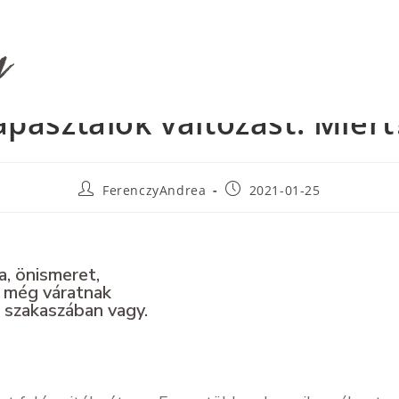
udom, milyen minták hatna
RÓLAM
MINITRÉNING
párkapcsolataimra, mégse
apasztalok változást. Miért
FerenczyAndrea
2021-01-25
a, önismeret,
k még váratnak
t szakaszában vagy.