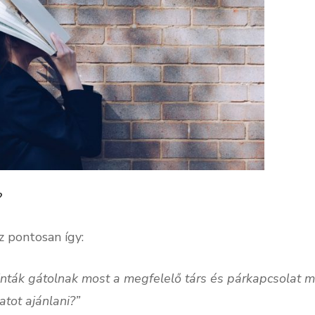
?
z pontosan így:
inták gátolnak most a megfelelő társ és párkapcsolat 
atot ajánlani?”