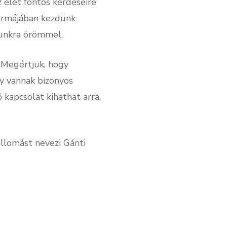
z élet fontos kérdéseire
 formájában kezdünk
kunkra örömmel.
! Megértjük, hogy
gy vannak bizonyos
 kapcsolat kihathat arra,
llomást nevezi Gánti