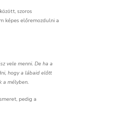
között, szoros
nem képes előremozdulni a
sz vele menni. De ha a
ni, hogy a lábaid előtt
k a mélyben.
ismeret, pedig a