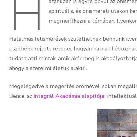
H
azánkban is egyre bővül az önismere
spirituális, és önismereti utakon k
megmerítkezni a témában. Ilyenkor
Hatalmas felismerések születhetnek bennünk ilyenk
pszichénk rejtett rétegei, hogyan hatnak hétköznap
tudatalatti minták, amik akár meg is akadályozhatjá
ahogy a szerelmi életük alakul.
Megelégedve a megértés örömével, sokan megállnak 
Bence, az
Integrál Akadémia alapítója:
intellektuál