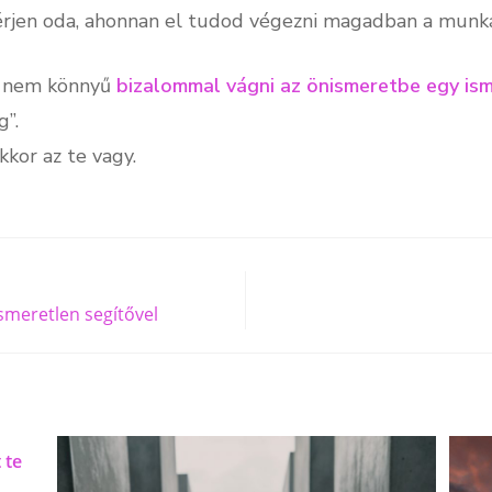
sérjen oda, ahonnan el tudod végezni magadban a munk
k nem könnyű
bizalommal vágni az önismeretbe egy ism
”.
kor az te vagy.
smeretlen segítővel
 te