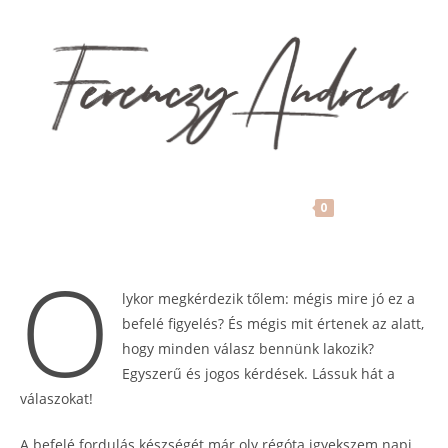
Befelé figyelés – mit tud a
tested, amit te nem?
FerenczyAndrea
2019-11-15
MENU
Azonnal alkalmazható tipp a tudatosabb
0
hétköznapokért!
O
lykor megkérdezik tőlem: mégis mire jó ez a
befelé figyelés? És mégis mit értenek az alatt,
hogy minden válasz bennünk lakozik?
Egyszerű és jogos kérdések. Lássuk hát a
válaszokat!
A befelé fordulás készségét már oly régóta igyekszem napi