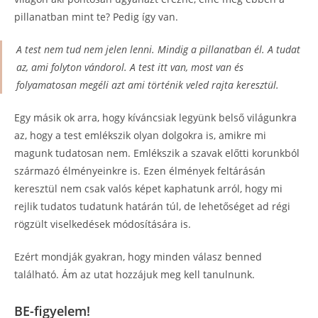
pillanatban mint te? Pedig így van.
A test nem tud nem jelen lenni. Mindig a pillanatban él. A tudat
az, ami folyton vándorol. A test itt van, most van és
folyamatosan megéli azt ami történik veled rajta keresztül.
Egy másik ok arra, hogy kíváncsiak legyünk belső világunkra
az, hogy a test emlékszik olyan dolgokra is, amikre mi
magunk tudatosan nem. Emlékszik a szavak előtti korunkból
származó élményeinkre is. Ezen élmények feltárásán
keresztül nem csak valós képet kaphatunk arról, hogy mi
rejlik tudatos tudatunk határán túl, de lehetőséget ad régi
rögzült viselkedések módosítására is.
Ezért mondják gyakran, hogy minden válasz benned
található. Ám az utat hozzájuk meg kell tanulnunk.
BE-figyelem!