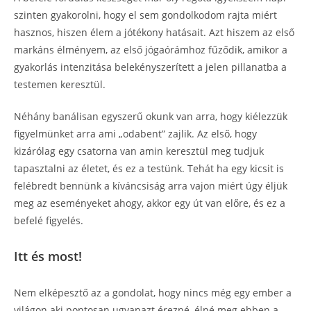
szinten gyakorolni, hogy el sem gondolkodom rajta miért
hasznos, hiszen élem a jótékony hatásait. Azt hiszem az első
markáns élményem, az első jógaórámhoz fűződik, amikor a
gyakorlás intenzitása belekényszerített a jelen pillanatba a
testemen keresztül.
Néhány banálisan egyszerű okunk van arra, hogy kiélezzük
figyelmünket arra ami „odabent” zajlik. Az első, hogy
kizárólag egy csatorna van amin keresztül meg tudjuk
tapasztalni az életet, és ez a testünk. Tehát ha egy kicsit is
felébredt bennünk a kíváncsiság arra vajon miért úgy éljük
meg az eseményeket ahogy, akkor egy út van előre, és ez a
befelé figyelés.
Itt és most!
Nem elképesztő az a gondolat, hogy nincs még egy ember a
világon aki pontosan ugyanazt érezné, élné meg ebben a