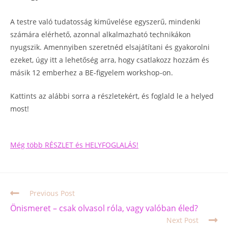
A testre való tudatosság kiművelése egyszerű, mindenki
számára elérhető, azonnal alkalmazható technikákon
nyugszik. Amennyiben szeretnéd elsajátítani és gyakorolni
ezeket, úgy itt a lehetőség arra, hogy csatlakozz hozzám és
másik 12 emberhez a BE-figyelem workshop-on.
Kattints az alábbi sorra a részletekért, és foglald le a helyed
most!
Még több RÉSZLET és HELYFOGLALÁS!
Previous Post
Önismeret – csak olvasol róla, vagy valóban éled?
Next Post