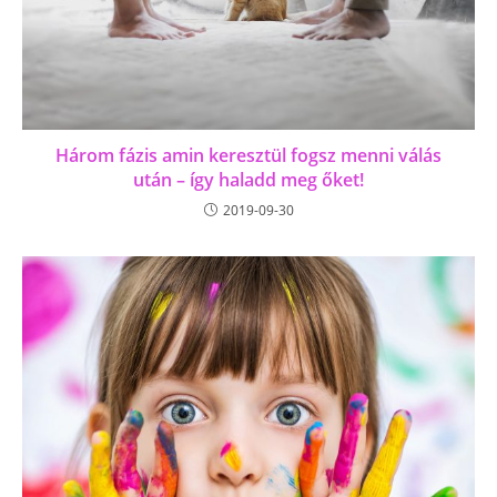
Három fázis amin keresztül fogsz menni válás
után – így haladd meg őket!
2019-09-30