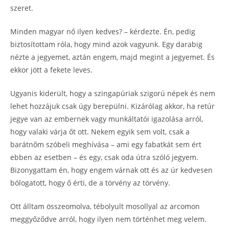
szeret.
Minden magyar nő ilyen kedves? – kérdezte. Én, pedig
biztosítottam róla, hogy mind azok vagyunk. Egy darabig
nézte a jegyemet, aztán engem, majd megint a jegyemet. És
ekkor jött a fekete leves.
Ugyanis kiderült, hogy a szingapúriak szigorú népek és nem
lehet hozzájuk csak úgy berepülni. Kizárólag akkor, ha retúr
jegye van az embernek vagy munkáltatói igazolása arról,
hogy valaki várja őt ott. Nekem egyik sem volt, csak a
barátnőm szóbeli meghívása – ami egy fabatkát sem ért
ebben az esetben – és egy, csak oda útra szóló jegyem.
Bizonygattam én, hogy engem várnak ott és az úr kedvesen
bólogatott, hogy ő érti, de a törvény az törvény.
Ott álltam összeomolva, tébolyult mosollyal az arcomon
meggyőződve arról, hogy ilyen nem történhet meg velem.