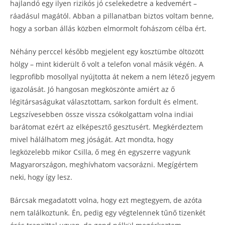
hajlandó egy ilyen rizikós jó cselekedetre a kedvemért –
ráadásul magától. Abban a pillanatban biztos voltam benne,
hogy a sorban állás közben elmormolt fohászom célba ért.
Néhány perccel később megjelent egy kosztümbe öltözött
hölgy – mint kiderült ő volt a telefon vonal másik végén. A
legprofibb mosollyal nyújtotta át nekem a nem létező jegyem
igazolását. Jó hangosan megköszönte amiért az ő
légitársaságukat választottam, sarkon fordult és elment.
Legszívesebben össze vissza csókolgattam volna indiai
barátomat ezért az elképesztő gesztusért. Megkérdeztem
mivel hálálhatom meg jóságát. Azt mondta, hogy
legközelebb mikor Csilla, ő meg én egyszerre vagyunk
Magyarországon, meghívhatom vacsorázni. Megígértem
neki, hogy így lesz.
Bárcsak megadatott volna, hogy ezt megtegyem, de azóta
nem találkoztunk. Én, pedig egy végtelennek tűnő tizenkét