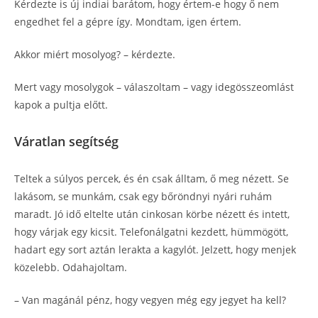
Kérdezte is új indiai barátom, hogy értem-e hogy ő nem
engedhet fel a gépre így. Mondtam, igen értem.
Akkor miért mosolyog? – kérdezte.
Mert vagy mosolygok – válaszoltam – vagy idegösszeomlást
kapok a pultja előtt.
Váratlan segítség
Teltek a súlyos percek, és én csak álltam, ő meg nézett. Se
lakásom, se munkám, csak egy bőröndnyi nyári ruhám
maradt. Jó idő eltelte után cinkosan körbe nézett és intett,
hogy várjak egy kicsit. Telefonálgatni kezdett, hümmögött,
hadart egy sort aztán lerakta a kagylót. Jelzett, hogy menjek
közelebb. Odahajoltam.
– Van magánál pénz, hogy vegyen még egy jegyet ha kell?