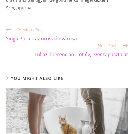
órás tranzittal ugyan, de gond nélkül megérkeztem
Szingapúrba.
Previous Post
Singa Pura – az oroszlán városa
Next Post
Túl az óperencián – öt év, ezer tapasztalat
YOU MIGHT ALSO LIKE