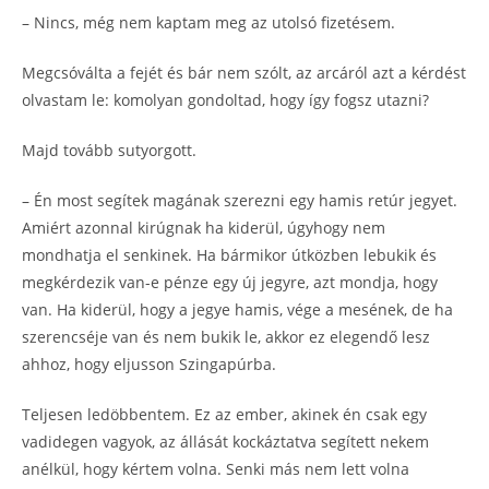
– Nincs, még nem kaptam meg az utolsó fizetésem.
Megcsóválta a fejét és bár nem szólt, az arcáról azt a kérdést
olvastam le: komolyan gondoltad, hogy így fogsz utazni?
Majd tovább sutyorgott.
– Én most segítek magának szerezni egy hamis retúr jegyet.
Amiért azonnal kirúgnak ha kiderül, úgyhogy nem
mondhatja el senkinek. Ha bármikor útközben lebukik és
megkérdezik van-e pénze egy új jegyre, azt mondja, hogy
van. Ha kiderül, hogy a jegye hamis, vége a mesének, de ha
szerencséje van és nem bukik le, akkor ez elegendő lesz
ahhoz, hogy eljusson Szingapúrba.
Teljesen ledöbbentem. Ez az ember, akinek én csak egy
vadidegen vagyok, az állását kockáztatva segített nekem
anélkül, hogy kértem volna. Senki más nem lett volna