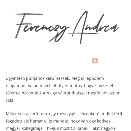
Úton. A végállomás: Szingapúr
FerenczyAndrea
2019-06-18
Ennek a történetnek számomra legmaradandóbb élménye a
reptéren esett meg velem. A check – in – desk felé vezető
MENU
0
kilométeres sorban állva, egyszer csak azon kaptam magam,
hogy fohászkodom azért, hogy valami nagyon kedves
ügyintéző pultjához kerülhessek. Meg is lepődtem
magamon. Vajon miért lett ilyen fontos, hogy ki veszi el
tőlem a bőröndöt? Ám egy vállrándítással megfeledkeztem
róla.
Mikor sorra kerültem, egy mosolygós, középkorú, indiai férfi
fogadott aki hamar el is mondta, hogy van egy kedves
magyar kolleginája – hívjuk most Csillának – akit nagyon