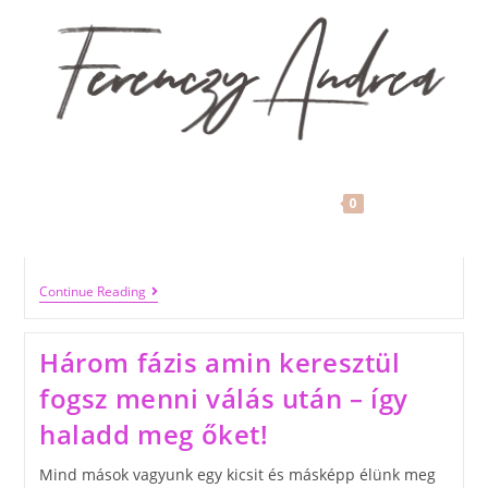
Miért ennyi a válás?
Mire mutat rá a statisztika? Válás. A rettegett "v" betűs
szó, melyről annyit hallunk a hírekben, ismerősöktől és
melyet annyira szeretnénk elkerülni. Mind boldogságra
vágyunk és mind annak reményében kötünk
házasságot, hogy a mellett a társ mellett állunk az oltár
elé, aki elkísér majd egy egész életen át. De akkor…
MENU
0
FerenczyAndrea
2019-11-18
Continue Reading
Három fázis amin keresztül
fogsz menni válás után – így
haladd meg őket!
Mind mások vagyunk egy kicsit és másképp élünk meg