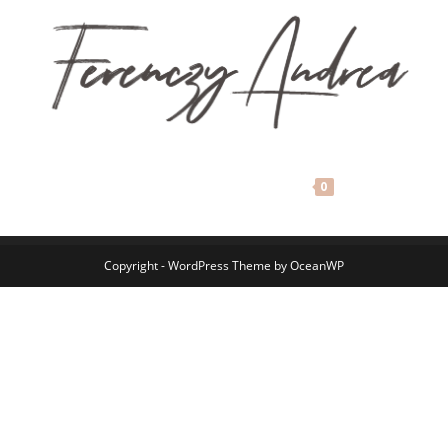
[Woo_stamped_io type=”widget” product_id=2759]
MENU
0
Copyright - WordPress Theme by OceanWP