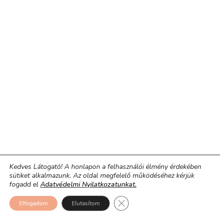
Kedves Látogató! A honlapon a felhasználói élmény érdekében
sütiket alkalmazunk. Az oldal megfelelő működéséhez kérjük
fogadd el
Adatvédelmi Nyilatkozatunkat.
Close GDPR Cookie Banner
Elfogadom
Elutasítom