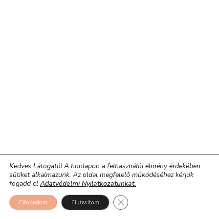
Kedves Látogató! A honlapon a felhasználói élmény érdekében
sütiket alkalmazunk. Az oldal megfelelő működéséhez kérjük
fogadd el
Adatvédelmi Nyilatkozatunkat.
Close GDPR Cookie Banner
Elfogadom
Elutasítom