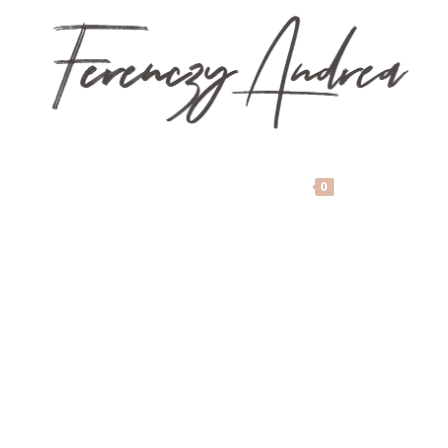
MENU
0
Copyright - WordPress Theme by OceanWP