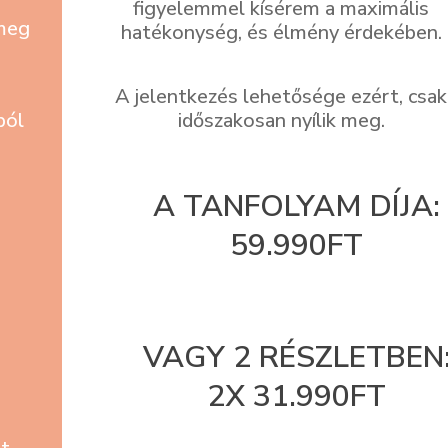
figyelemmel kísérem a maximális
 meg
hatékonység, és élmény érdekében.
A jelentkezés lehetősége ezért, csak
ból
időszakosan nyílik meg.
A TANFOLYAM DÍJA:
59.990FT
VAGY 2 RÉSZLETBEN
2X 31.990FT