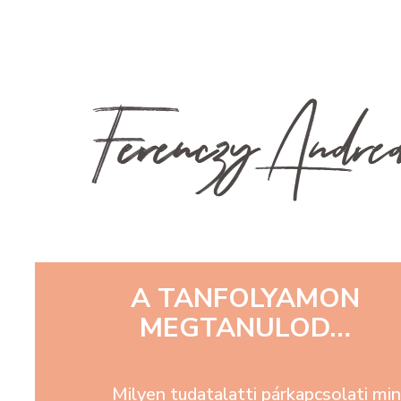
JE
A TANFOLYAMON
MEGTANULOD…
Milyen tudatalatti párkapcsolati mi